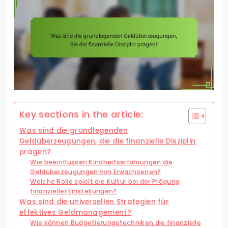
Key sections in the article:
Was sind die grundlegenden
Geldüberzeugungen, die die finanzielle Disziplin
prägen?
Wie beeinflussen Kindheitserfahrungen die
Geldüberzeugungen von Erwachsenen?
Welche Rolle spielt die Kultur bei der Prägung
finanzieller Einstellungen?
Was sind die universellen Strategien für
effektives Geldmanagement?
Wie können Budgetierungstechniken die finanzielle