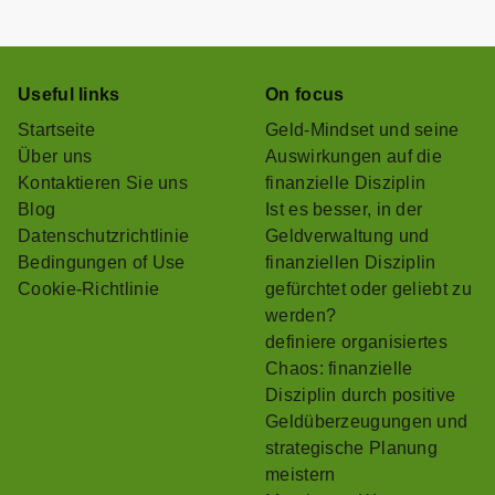
Useful links
On focus
Startseite
Geld-Mindset und seine
Über uns
Auswirkungen auf die
Kontaktieren Sie uns
finanzielle Disziplin
Blog
Ist es besser, in der
Datenschutzrichtlinie
Geldverwaltung und
Bedingungen of Use
finanziellen Disziplin
Cookie-Richtlinie
gefürchtet oder geliebt zu
werden?
definiere organisiertes
Chaos: finanzielle
Disziplin durch positive
Geldüberzeugungen und
strategische Planung
meistern