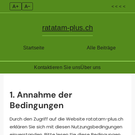
A+
A–
< < < <
ratatam-plus.ch
Startseite
Alle Beiträge
Kontaktieren Sie uns
Über uns
Skip
to
content
1. Annahme der
Bedingungen
Durch den Zugriff auf die Website ratatam-plus.ch
erklären Sie sich mit diesen Nutzungsbedingungen
einverstanden. Bitte lesen Sie diese Bedingungen