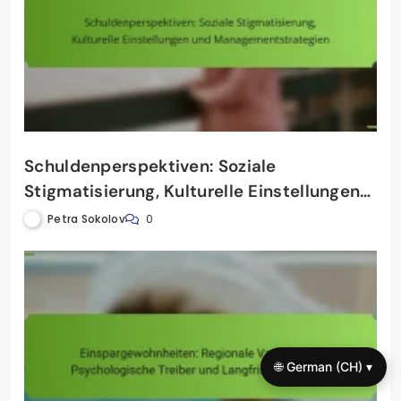
Schuldenperspektiven: Soziale
Stigmatisierung, Kulturelle Einstellungen
und Managementstrategien
Petra Sokolov
0
🌐 German (CH) ▾