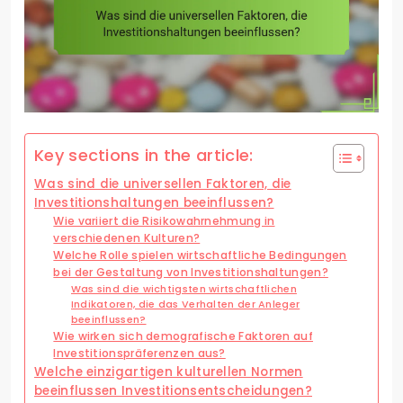
Key sections in the article:
Was sind die universellen Faktoren, die
Investitionshaltungen beeinflussen?
Wie variiert die Risikowahrnehmung in
verschiedenen Kulturen?
Welche Rolle spielen wirtschaftliche Bedingungen
bei der Gestaltung von Investitionshaltungen?
Was sind die wichtigsten wirtschaftlichen
Indikatoren, die das Verhalten der Anleger
beeinflussen?
Wie wirken sich demografische Faktoren auf
Investitionspräferenzen aus?
Welche einzigartigen kulturellen Normen
beeinflussen Investitionsentscheidungen?