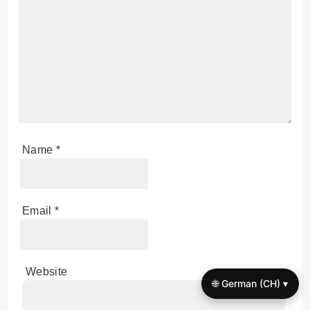
Name
*
Email
*
Website
🌐 German (CH) ▾