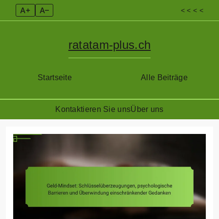
A+
A–
< < < <
ratatam-plus.ch
Startseite
Alle Beiträge
Kontaktieren Sie uns
Über uns
Skip
to
content