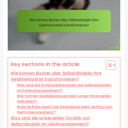
Key sections in the article:
Wie können Bücher über Selbstdisziplin Ihre
Geldmentalität transformieren?
Was sind die Schlüsselprinzipien der Selbstdisziplin
im Finanzmanagement?
Wie formen Geldüberzeugungen unser finanzielles
Verhalten?
Welche Rolle spielt die Denkweise beim Aufbau von
Vermögensresilienz?
Was sind die universellen Vorteile von
Selbstdisziplin im Geldmanagement?