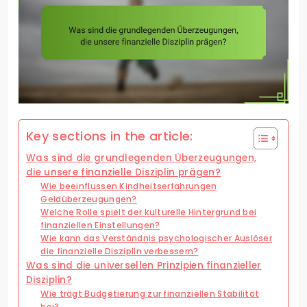
Key sections in the article:
Was sind die grundlegenden Überzeugungen,
die unsere finanzielle Disziplin prägen?
Wie beeinflussen Kindheitserfahrungen
Geldüberzeugungen?
Welche Rolle spielt der kulturelle Hintergrund bei
finanziellen Einstellungen?
Wie kann das Verständnis psychologischer Auslöser
die finanzielle Disziplin verbessern?
Was sind die universellen Prinzipien finanzieller
Disziplin?
Wie trägt Budgetierung zur finanziellen Stabilität
bei?